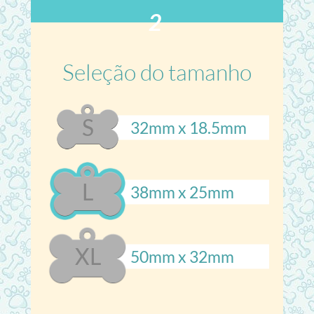
2
Seleção do tamanho
S
32mm x 18.5mm
L
38mm x 25mm
XL
50mm x 32mm